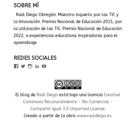
SOBRE MÍ
Raúl Diego Obregón. Maestro inquieto por las TIC y
la Innovación. Premio Nacional de Educación 2015, por
la utilización de las TIC. Premio Nacional de Educación
2022, a experiencias educativas inspiradoras para el
aprendizaje.
REDES SOCIALES
Ver
Ver
Ver
Ver
Ver
perfil
perfil
perfil
perfil
perfil
de
de
de
de
de
rauldiegoEDU
rauldiegoEDU
rauldiegoedu
rauldiegoobregon
rauldiegoobregon
en
en
en
en
en
Facebook
Twitter
Instagram
LinkedIn
YouTube
El blog
de
Raúl Diego
está bajo una licencia
Creative
Commons Reconocimiento - No Comercial -
Compartir Igual 3.0 Unported License
.
Creado a partir de la obra
www.rauldiego.es
.