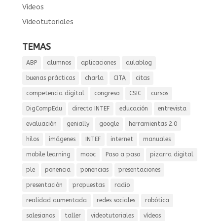
Vídeos
Videotutoriales
TEMAS
ABP
alumnos
aplicaciones
aulablog
buenas prácticas
charla
CITA
citas
competencia digital
congreso
CSIC
cursos
DigCompEdu
directo INTEF
educación
entrevista
evaluación
genially
google
herramientas 2.0
hilos
imágenes
INTEF
internet
manuales
mobile learning
mooc
Paso a paso
pizarra digital
ple
ponencia
ponencias
presentaciones
presentación
propuestas
radio
realidad aumentada
redes sociales
robótica
salesianos
taller
videotutoriales
vídeos