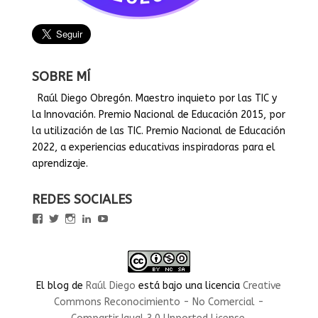
SOBRE MÍ
Raúl Diego Obregón. Maestro inquieto por las TIC y
la Innovación. Premio Nacional de Educación 2015, por
la utilización de las TIC. Premio Nacional de Educación
2022, a experiencias educativas inspiradoras para el
aprendizaje.
REDES SOCIALES
Ver
Ver
Ver
Ver
Ver
perfil
perfil
perfil
perfil
perfil
de
de
de
de
de
rauldiegoEDU
rauldiegoEDU
rauldiegoedu
rauldiegoobregon
rauldiegoobregon
en
en
en
en
en
Facebook
Twitter
Instagram
LinkedIn
YouTube
El blog
de
Raúl Diego
está bajo una licencia
Creative
Commons Reconocimiento - No Comercial -