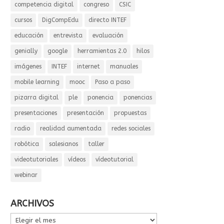
competencia digital
congreso
CSIC
cursos
DigCompEdu
directo INTEF
educación
entrevista
evaluación
genially
google
herramientas 2.0
hilos
imágenes
INTEF
internet
manuales
mobile learning
mooc
Paso a paso
pizarra digital
ple
ponencia
ponencias
presentaciones
presentación
propuestas
radio
realidad aumentada
redes sociales
robótica
salesianos
taller
videotutoriales
vídeos
vídeotutorial
webinar
ARCHIVOS
ARCHIVOS