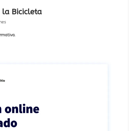
la Bicicleta
nes
ormativa.