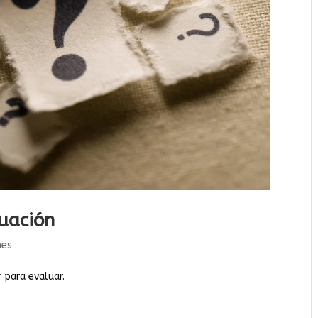
luación
nes
 para evaluar.