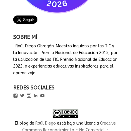
SOBRE MÍ
Raúl Diego Obregón. Maestro inquieto por las TIC y
la Innovación. Premio Nacional de Educación 2015, por
la utilización de las TIC. Premio Nacional de Educación
2022, a experiencias educativas inspiradoras para el
aprendizaje.
REDES SOCIALES
Ver
Ver
Ver
Ver
Ver
perfil
perfil
perfil
perfil
perfil
de
de
de
de
de
rauldiegoEDU
rauldiegoEDU
rauldiegoedu
rauldiegoobregon
rauldiegoobregon
en
en
en
en
en
Facebook
Twitter
Instagram
LinkedIn
YouTube
El blog
de
Raúl Diego
está bajo una licencia
Creative
Commons Reconocimiento - No Comercial -