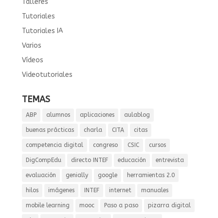
Talleres
Tutoriales
Tutoriales IA
Varios
Vídeos
Videotutoriales
TEMAS
ABP
alumnos
aplicaciones
aulablog
buenas prácticas
charla
CITA
citas
competencia digital
congreso
CSIC
cursos
DigCompEdu
directo INTEF
educación
entrevista
evaluación
genially
google
herramientas 2.0
hilos
imágenes
INTEF
internet
manuales
mobile learning
mooc
Paso a paso
pizarra digital