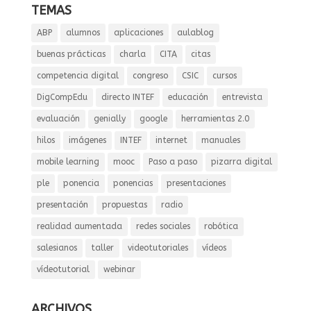
TEMAS
ABP
alumnos
aplicaciones
aulablog
buenas prácticas
charla
CITA
citas
competencia digital
congreso
CSIC
cursos
DigCompEdu
directo INTEF
educación
entrevista
evaluación
genially
google
herramientas 2.0
hilos
imágenes
INTEF
internet
manuales
mobile learning
mooc
Paso a paso
pizarra digital
ple
ponencia
ponencias
presentaciones
presentación
propuestas
radio
realidad aumentada
redes sociales
robótica
salesianos
taller
videotutoriales
vídeos
vídeotutorial
webinar
ARCHIVOS