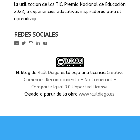
la utilización de las TIC. Premio Nacional de Educación
2022, a experiencias educativas inspiradoras para el
aprendizaje.
REDES SOCIALES
Ver
Ver
Ver
Ver
Ver
perfil
perfil
perfil
perfil
perfil
de
de
de
de
de
rauldiegoEDU
rauldiegoEDU
rauldiegoedu
rauldiegoobregon
rauldiegoobregon
en
en
en
en
en
Facebook
Twitter
Instagram
LinkedIn
YouTube
El blog
de
Raúl Diego
está bajo una licencia
Creative
Commons Reconocimiento - No Comercial -
Compartir Igual 3.0 Unported License
.
Creado a partir de la obra
www.rauldiego.es
.