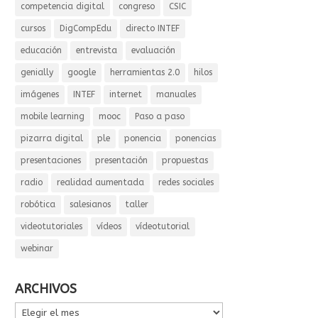
competencia digital
congreso
CSIC
cursos
DigCompEdu
directo INTEF
educación
entrevista
evaluación
genially
google
herramientas 2.0
hilos
imágenes
INTEF
internet
manuales
mobile learning
mooc
Paso a paso
pizarra digital
ple
ponencia
ponencias
presentaciones
presentación
propuestas
radio
realidad aumentada
redes sociales
robótica
salesianos
taller
videotutoriales
vídeos
vídeotutorial
webinar
ARCHIVOS
ARCHIVOS