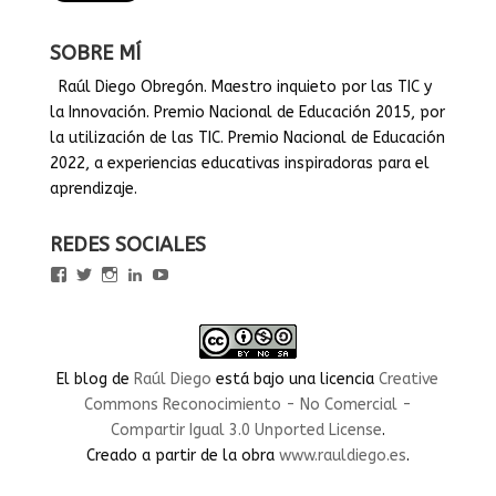
SOBRE MÍ
Raúl Diego Obregón. Maestro inquieto por las TIC y
la Innovación. Premio Nacional de Educación 2015, por
la utilización de las TIC. Premio Nacional de Educación
2022, a experiencias educativas inspiradoras para el
aprendizaje.
REDES SOCIALES
Ver
Ver
Ver
Ver
Ver
perfil
perfil
perfil
perfil
perfil
de
de
de
de
de
rauldiegoEDU
rauldiegoEDU
rauldiegoedu
rauldiegoobregon
rauldiegoobregon
en
en
en
en
en
Facebook
Twitter
Instagram
LinkedIn
YouTube
El blog
de
Raúl Diego
está bajo una licencia
Creative
Commons Reconocimiento - No Comercial -
Compartir Igual 3.0 Unported License
.
Creado a partir de la obra
www.rauldiego.es
.