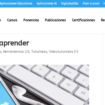
Aplicaciones Educativas
Aplicaciones IA
DigCompEdu
Paso a paso
H
o
Cursos
Ponencias
Publicaciones
Certificaciones
Re
 aprender
a
,
Herramientas 2.0
,
Tutoriales
,
Videotutoriales
|
0