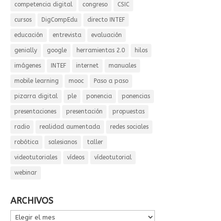
competencia digital
congreso
CSIC
cursos
DigCompEdu
directo INTEF
educación
entrevista
evaluación
genially
google
herramientas 2.0
hilos
imágenes
INTEF
internet
manuales
mobile learning
mooc
Paso a paso
pizarra digital
ple
ponencia
ponencias
presentaciones
presentación
propuestas
radio
realidad aumentada
redes sociales
robótica
salesianos
taller
videotutoriales
vídeos
vídeotutorial
webinar
ARCHIVOS
ARCHIVOS