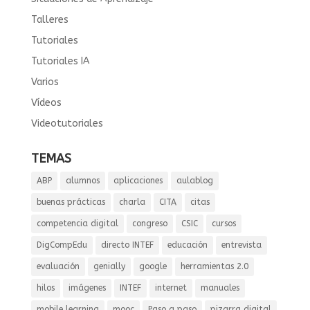
Talleres
Tutoriales
Tutoriales IA
Varios
Vídeos
Videotutoriales
TEMAS
ABP
alumnos
aplicaciones
aulablog
buenas prácticas
charla
CITA
citas
competencia digital
congreso
CSIC
cursos
DigCompEdu
directo INTEF
educación
entrevista
evaluación
genially
google
herramientas 2.0
hilos
imágenes
INTEF
internet
manuales
mobile learning
mooc
Paso a paso
pizarra digital