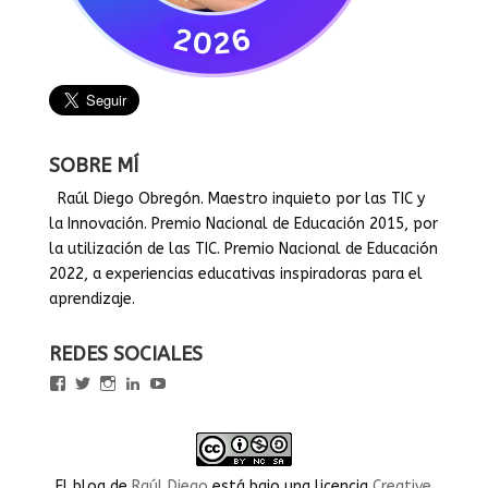
SOBRE MÍ
Raúl Diego Obregón. Maestro inquieto por las TIC y
la Innovación. Premio Nacional de Educación 2015, por
la utilización de las TIC. Premio Nacional de Educación
2022, a experiencias educativas inspiradoras para el
aprendizaje.
REDES SOCIALES
Ver
Ver
Ver
Ver
Ver
perfil
perfil
perfil
perfil
perfil
de
de
de
de
de
rauldiegoEDU
rauldiegoEDU
rauldiegoedu
rauldiegoobregon
rauldiegoobregon
en
en
en
en
en
Facebook
Twitter
Instagram
LinkedIn
YouTube
El blog
de
Raúl Diego
está bajo una licencia
Creative