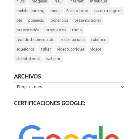
hilos
imágenes
INTEF
internet
manuales
mobile learning
mooc
Paso a paso
pizarra digital
ple
ponencia
ponencias
presentaciones
presentación
propuestas
radio
realidad aumentada
redes sociales
robótica
salesianos
taller
videotutoriales
vídeos
vídeotutorial
webinar
ARCHIVOS
ARCHIVOS
CERTIFICACIONES GOOGLE: