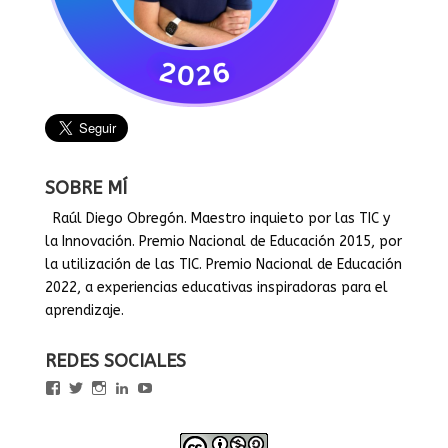
SOBRE MÍ
Raúl Diego Obregón. Maestro inquieto por las TIC y
la Innovación. Premio Nacional de Educación 2015, por
la utilización de las TIC. Premio Nacional de Educación
2022, a experiencias educativas inspiradoras para el
aprendizaje.
REDES SOCIALES
Ver
Ver
Ver
Ver
Ver
perfil
perfil
perfil
perfil
perfil
de
de
de
de
de
rauldiegoEDU
rauldiegoEDU
rauldiegoedu
rauldiegoobregon
rauldiegoobregon