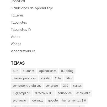
Robótica
Situaciones de Aprendizaje
Talleres
Tutoriales
Tutoriales IA
Varios
Vídeos
Videotutoriales
TEMAS
ABP
alumnos
aplicaciones
aulablog
buenas prácticas
charla
CITA
citas
competencia digital
congreso
CSIC
cursos
DigCompEdu
directo INTEF
educación
entrevista
evaluación
genially
google
herramientas 2.0