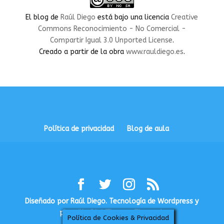
en
en
en
en
en
Facebook
Twitter
Instagram
LinkedIn
YouTube
El blog
de
Raúl Diego
está bajo una licencia
Creative
Commons Reconocimiento - No Comercial -
Compartir Igual 3.0 Unported License
.
Creado a partir de la obra
www.rauldiego.es
.
Política de privacidad
Blog de aula
Diseñado por Raúl Diego. Tecnología de Wordpress y
plantilla DIVI (Elegant Themes).
Política de Cookies & Privacidad