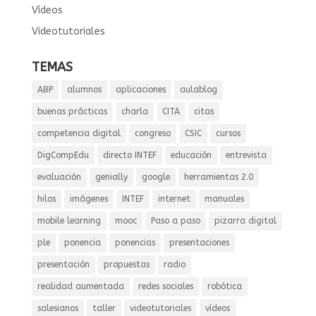
Vídeos
Videotutoriales
TEMAS
ABP
alumnos
aplicaciones
aulablog
buenas prácticas
charla
CITA
citas
competencia digital
congreso
CSIC
cursos
DigCompEdu
directo INTEF
educación
entrevista
evaluación
genially
google
herramientas 2.0
hilos
imágenes
INTEF
internet
manuales
mobile learning
mooc
Paso a paso
pizarra digital
ple
ponencia
ponencias
presentaciones
presentación
propuestas
radio
realidad aumentada
redes sociales
robótica
salesianos
taller
videotutoriales
vídeos