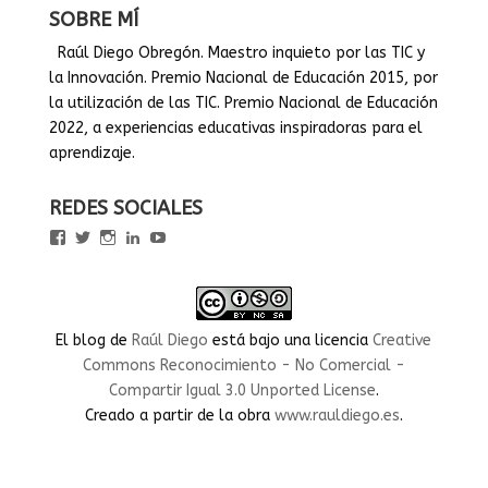
SOBRE MÍ
Raúl Diego Obregón. Maestro inquieto por las TIC y
la Innovación. Premio Nacional de Educación 2015, por
la utilización de las TIC. Premio Nacional de Educación
2022, a experiencias educativas inspiradoras para el
aprendizaje.
REDES SOCIALES
Ver
Ver
Ver
Ver
Ver
perfil
perfil
perfil
perfil
perfil
de
de
de
de
de
rauldiegoEDU
rauldiegoEDU
rauldiegoedu
rauldiegoobregon
rauldiegoobregon
en
en
en
en
en
Facebook
Twitter
Instagram
LinkedIn
YouTube
El blog
de
Raúl Diego
está bajo una licencia
Creative
Commons Reconocimiento - No Comercial -
Compartir Igual 3.0 Unported License
.
Creado a partir de la obra
www.rauldiego.es
.