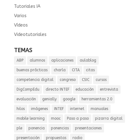
Tutoriales IA
Varios
Vídeos
Videotutoriales
TEMAS
ABP
alumnos
aplicaciones
aulablog
buenas prácticas
charla
CITA
citas
competencia digital
congreso
CSIC
cursos
DigCompEdu
directo INTEF
educación
entrevista
evaluación
genially
google
herramientas 2.0
hilos
imágenes
INTEF
internet
manuales
mobile learning
mooc
Paso a paso
pizarra digital
ple
ponencia
ponencias
presentaciones
presentación
propuestas
radio