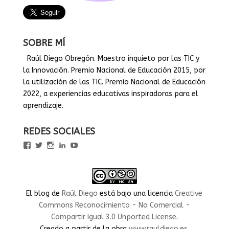
SOBRE MÍ
Raúl Diego Obregón. Maestro inquieto por las TIC y
la Innovación. Premio Nacional de Educación 2015, por
la utilización de las TIC. Premio Nacional de Educación
2022, a experiencias educativas inspiradoras para el
aprendizaje.
REDES SOCIALES
Ver
Ver
Ver
Ver
Ver
perfil
perfil
perfil
perfil
perfil
de
de
de
de
de
rauldiegoEDU
rauldiegoEDU
rauldiegoedu
rauldiegoobregon
rauldiegoobregon
en
en
en
en
en
Facebook
Twitter
Instagram
LinkedIn
YouTube
El blog
de
Raúl Diego
está bajo una licencia
Creative
Commons Reconocimiento - No Comercial -
Compartir Igual 3.0 Unported License
.
Creado a partir de la obra
www.rauldiego.es
.