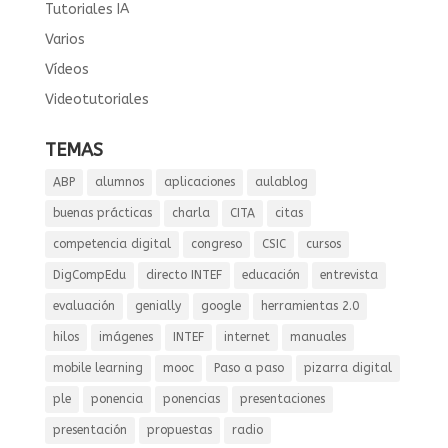
Tutoriales IA
Varios
Vídeos
Videotutoriales
TEMAS
ABP
alumnos
aplicaciones
aulablog
buenas prácticas
charla
CITA
citas
competencia digital
congreso
CSIC
cursos
DigCompEdu
directo INTEF
educación
entrevista
evaluación
genially
google
herramientas 2.0
hilos
imágenes
INTEF
internet
manuales
mobile learning
mooc
Paso a paso
pizarra digital
ple
ponencia
ponencias
presentaciones
presentación
propuestas
radio