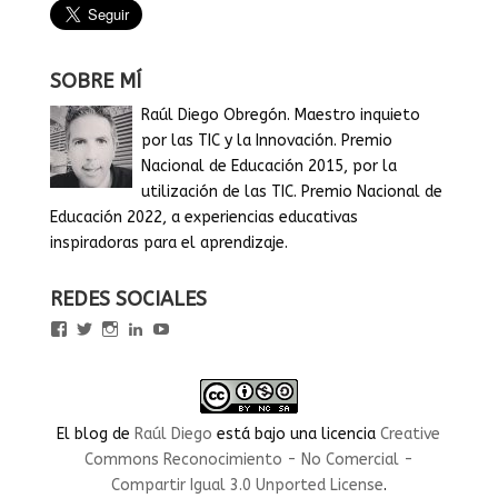
SOBRE MÍ
Raúl Diego Obregón. Maestro inquieto
por las TIC y la Innovación. Premio
Nacional de Educación 2015, por la
utilización de las TIC. Premio Nacional de
Educación 2022, a experiencias educativas
inspiradoras para el aprendizaje.
REDES SOCIALES
Ver
Ver
Ver
Ver
Ver
perfil
perfil
perfil
perfil
perfil
de
de
de
de
de
rauldiegoEDU
rauldiegoEDU
rauldiegoedu
rauldiegoobregon
rauldiegoobregon
en
en
en
en
en
Facebook
Twitter
Instagram
LinkedIn
YouTube
El blog
de
Raúl Diego
está bajo una licencia
Creative
Commons Reconocimiento - No Comercial -
Compartir Igual 3.0 Unported License
.