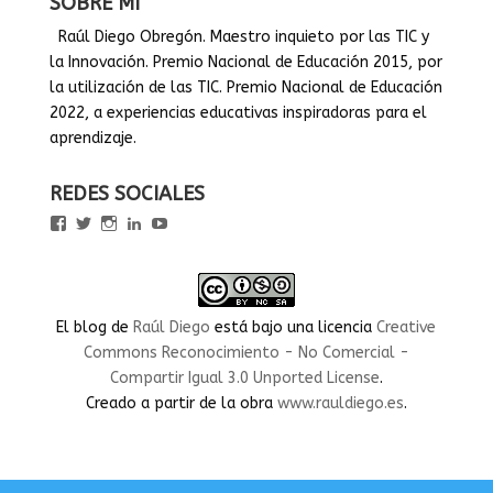
SOBRE MÍ
Raúl Diego Obregón. Maestro inquieto por las TIC y
la Innovación. Premio Nacional de Educación 2015, por
la utilización de las TIC. Premio Nacional de Educación
2022, a experiencias educativas inspiradoras para el
aprendizaje.
REDES SOCIALES
Ver
Ver
Ver
Ver
Ver
perfil
perfil
perfil
perfil
perfil
de
de
de
de
de
rauldiegoEDU
rauldiegoEDU
rauldiegoedu
rauldiegoobregon
rauldiegoobregon
en
en
en
en
en
Facebook
Twitter
Instagram
LinkedIn
YouTube
El blog
de
Raúl Diego
está bajo una licencia
Creative
Commons Reconocimiento - No Comercial -
Compartir Igual 3.0 Unported License
.
Creado a partir de la obra
www.rauldiego.es
.