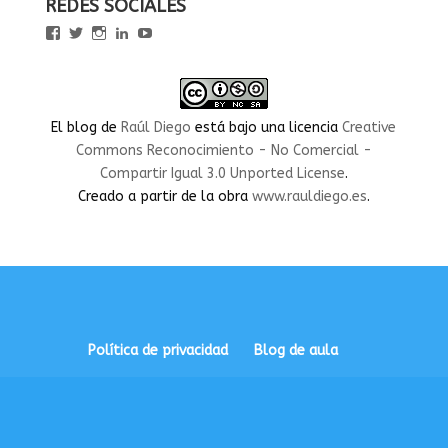
REDES SOCIALES
Ver
Ver
Ver
Ver
Ver
perfil
perfil
perfil
perfil
perfil
de
de
de
de
de
rauldiegoEDU
rauldiegoEDU
rauldiegoedu
rauldiegoobregon
rauldiegoobregon
en
en
en
en
en
Facebook
Twitter
Instagram
LinkedIn
YouTube
El blog
de
Raúl Diego
está bajo una licencia
Creative
Commons Reconocimiento - No Comercial -
Compartir Igual 3.0 Unported License
.
Creado a partir de la obra
www.rauldiego.es
.
Política de privacidad
Blog de aula