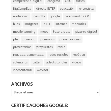
competencia digital
congreso
CSIC
cursos
DigCompEdu
directo INTEF
educación
entrevista
evaluación
genially
google
herramientas 2.0
hilos
imágenes
INTEF
internet
manuales
mobile learning
mooc
Paso a paso
pizarra digital
ple
ponencia
ponencias
presentaciones
presentación
propuestas
radio
realidad aumentada
redes sociales
robótica
salesianos
taller
videotutoriales
vídeos
vídeotutorial
webinar
ARCHIVOS
ARCHIVOS
CERTIFICACIONES GOOGLE: