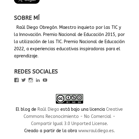
SOBRE MÍ
Raúl Diego Obregón. Maestro inquieto por las TIC y
la Innovación. Premio Nacional de Educación 2015, por
la utilización de las TIC. Premio Nacional de Educación
2022, a experiencias educativas inspiradoras para el
aprendizaje.
REDES SOCIALES
Ver
Ver
Ver
Ver
Ver
perfil
perfil
perfil
perfil
perfil
de
de
de
de
de
rauldiegoEDU
rauldiegoEDU
rauldiegoedu
rauldiegoobregon
rauldiegoobregon
en
en
en
en
en
Facebook
Twitter
Instagram
LinkedIn
YouTube
El blog
de
Raúl Diego
está bajo una licencia
Creative
Commons Reconocimiento - No Comercial -
Compartir Igual 3.0 Unported License
.
Creado a partir de la obra
www.rauldiego.es
.