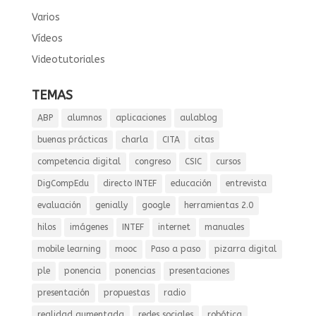
Varios
Vídeos
Videotutoriales
TEMAS
ABP
alumnos
aplicaciones
aulablog
buenas prácticas
charla
CITA
citas
competencia digital
congreso
CSIC
cursos
DigCompEdu
directo INTEF
educación
entrevista
evaluación
genially
google
herramientas 2.0
hilos
imágenes
INTEF
internet
manuales
mobile learning
mooc
Paso a paso
pizarra digital
ple
ponencia
ponencias
presentaciones
presentación
propuestas
radio
realidad aumentada
redes sociales
robótica