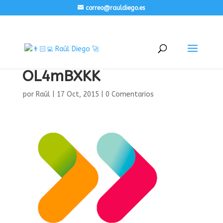
correo@rauldiego.es
OL4mBXKK
por
Raúl
|
17 Oct, 2015
|
0 Comentarios