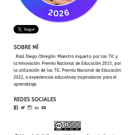
SOBRE MÍ
Raúl Diego Obregón. Maestro inquieto por las TIC y
la Innovación. Premio Nacional de Educación 2015, por
la utilización de las TIC. Premio Nacional de Educación
2022, a experiencias educativas inspiradoras para el
aprendizaje.
REDES SOCIALES
Ver
Ver
Ver
Ver
Ver
perfil
perfil
perfil
perfil
perfil
de
de
de
de
de
rauldiegoEDU
rauldiegoEDU
rauldiegoedu
rauldiegoobregon
rauldiegoobregon
en
en
en
en
en
Facebook
Twitter
Instagram
LinkedIn
YouTube