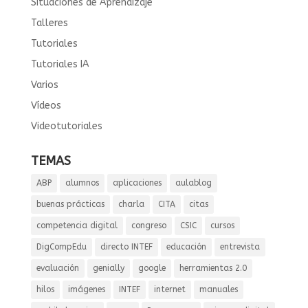
Situaciones de Aprendizaje
Talleres
Tutoriales
Tutoriales IA
Varios
Vídeos
Videotutoriales
TEMAS
ABP
alumnos
aplicaciones
aulablog
buenas prácticas
charla
CITA
citas
competencia digital
congreso
CSIC
cursos
DigCompEdu
directo INTEF
educación
entrevista
evaluación
genially
google
herramientas 2.0
hilos
imágenes
INTEF
internet
manuales