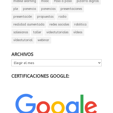
mobile learning
mooc
Paso a paso
pizarra digital
ple
ponencia
ponencias
presentaciones
presentación
propuestas
radio
realidad aumentada
redes sociales
robótica
salesianos
taller
videotutoriales
vídeos
vídeotutorial
webinar
ARCHIVOS
ARCHIVOS
CERTIFICACIONES GOOGLE: