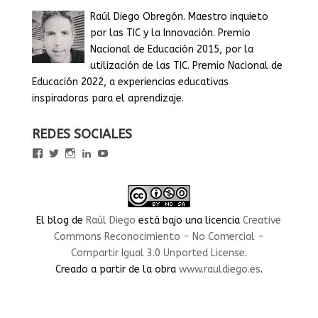
Raúl Diego Obregón. Maestro inquieto
por las TIC y la Innovación. Premio
Nacional de Educación 2015, por la
utilización de las TIC. Premio Nacional de
Educación 2022, a experiencias educativas
inspiradoras para el aprendizaje.
REDES SOCIALES
Ver
Ver
Ver
Ver
Ver
perfil
perfil
perfil
perfil
perfil
de
de
de
de
de
rauldiegoEDU
rauldiegoEDU
rauldiegoedu
rauldiegoobregon
rauldiegoobregon
en
en
en
en
en
Facebook
Twitter
Instagram
LinkedIn
YouTube
El blog
de
Raúl Diego
está bajo una licencia
Creative
Commons Reconocimiento - No Comercial -
Compartir Igual 3.0 Unported License
.
Creado a partir de la obra
www.rauldiego.es
.