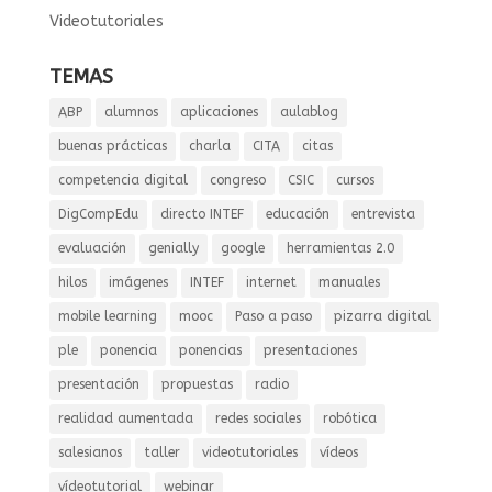
Videotutoriales
TEMAS
ABP
alumnos
aplicaciones
aulablog
buenas prácticas
charla
CITA
citas
competencia digital
congreso
CSIC
cursos
DigCompEdu
directo INTEF
educación
entrevista
evaluación
genially
google
herramientas 2.0
hilos
imágenes
INTEF
internet
manuales
mobile learning
mooc
Paso a paso
pizarra digital
ple
ponencia
ponencias
presentaciones
presentación
propuestas
radio
realidad aumentada
redes sociales
robótica
salesianos
taller
videotutoriales
vídeos
vídeotutorial
webinar