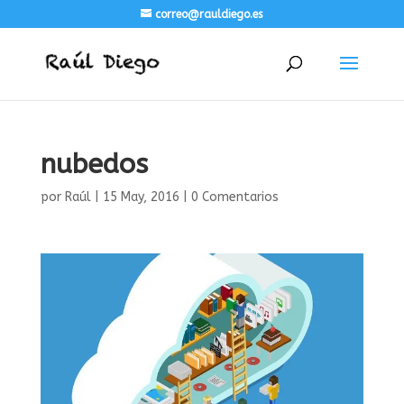
correo@rauldiego.es
nubedos
por
Raúl
|
15 May, 2016
|
0 Comentarios