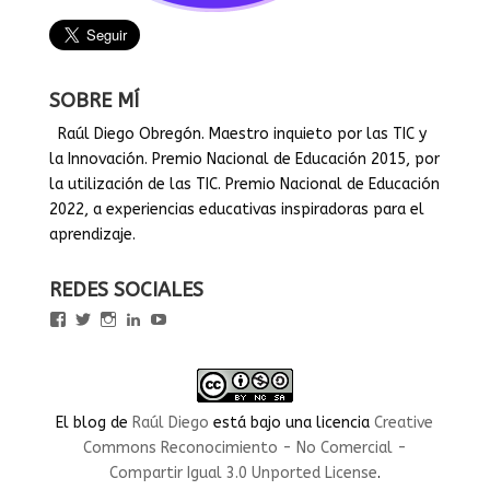
SOBRE MÍ
Raúl Diego Obregón. Maestro inquieto por las TIC y
la Innovación. Premio Nacional de Educación 2015, por
la utilización de las TIC. Premio Nacional de Educación
2022, a experiencias educativas inspiradoras para el
aprendizaje.
REDES SOCIALES
Ver
Ver
Ver
Ver
Ver
perfil
perfil
perfil
perfil
perfil
de
de
de
de
de
rauldiegoEDU
rauldiegoEDU
rauldiegoedu
rauldiegoobregon
rauldiegoobregon
en
en
en
en
en
Facebook
Twitter
Instagram
LinkedIn
YouTube
El blog
de
Raúl Diego
está bajo una licencia
Creative
Commons Reconocimiento - No Comercial -
Compartir Igual 3.0 Unported License
.