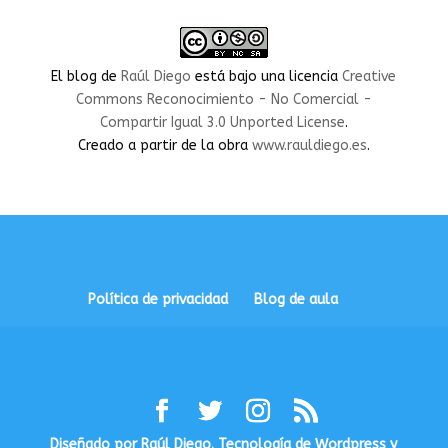
de
de
de
de
de
rauldiegoEDU
rauldiegoEDU
rauldiegoedu
rauldiegoobregon
rauldiegoobregon
en
en
en
en
en
Facebook
Twitter
Instagram
LinkedIn
YouTube
El blog
de
Raúl Diego
está bajo una licencia
Creative
Commons Reconocimiento - No Comercial -
Compartir Igual 3.0 Unported License
.
Creado a partir de la obra
www.rauldiego.es
.
Política de privacidad
Blog de aula
Diseñado por Raúl Diego. Tecnología de Wordpress y