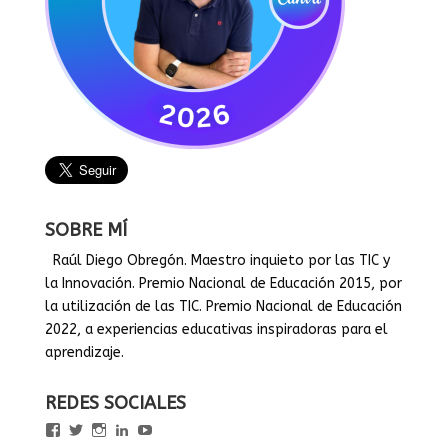
SOBRE MÍ
Raúl Diego Obregón. Maestro inquieto por las TIC y
la Innovación. Premio Nacional de Educación 2015, por
la utilización de las TIC. Premio Nacional de Educación
2022, a experiencias educativas inspiradoras para el
aprendizaje.
REDES SOCIALES
Ver
Ver
Ver
Ver
Ver
perfil
perfil
perfil
perfil
perfil