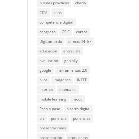
buenas prácticas
charla
CITA
citas
competencia digital
congreso
CSIC
cursos
DigCompEdu
directo INTEF
educación
entrevista
evaluación
genially
google
herramientas 2.0
hilos
imágenes
INTEF
internet
manuales
mobile learning
mooc
Paso a paso
pizarra digital
ple
ponencia
ponencias
presentaciones
presentación
propuestas