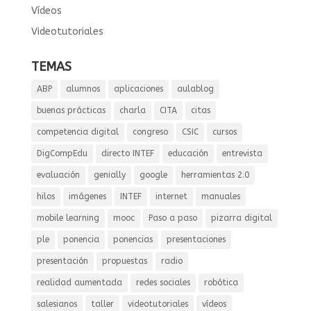
Vídeos
Videotutoriales
TEMAS
ABP
alumnos
aplicaciones
aulablog
buenas prácticas
charla
CITA
citas
competencia digital
congreso
CSIC
cursos
DigCompEdu
directo INTEF
educación
entrevista
evaluación
genially
google
herramientas 2.0
hilos
imágenes
INTEF
internet
manuales
mobile learning
mooc
Paso a paso
pizarra digital
ple
ponencia
ponencias
presentaciones
presentación
propuestas
radio
realidad aumentada
redes sociales
robótica
salesianos
taller
videotutoriales
vídeos