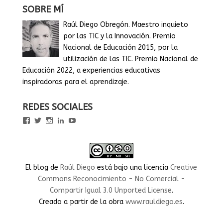
SOBRE MÍ
Raúl Diego Obregón. Maestro inquieto
por las TIC y la Innovación. Premio
Nacional de Educación 2015, por la
utilización de las TIC. Premio Nacional de
Educación 2022, a experiencias educativas
inspiradoras para el aprendizaje.
REDES SOCIALES
Ver
Ver
Ver
Ver
Ver
perfil
perfil
perfil
perfil
perfil
de
de
de
de
de
rauldiegoEDU
rauldiegoEDU
rauldiegoedu
rauldiegoobregon
rauldiegoobregon
en
en
en
en
en
Facebook
Twitter
Instagram
LinkedIn
YouTube
El blog
de
Raúl Diego
está bajo una licencia
Creative
Commons Reconocimiento - No Comercial -
Compartir Igual 3.0 Unported License
.
Creado a partir de la obra
www.rauldiego.es
.