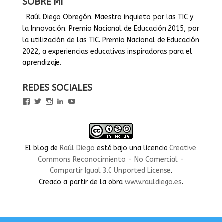
SOBRE MÍ
Raúl Diego Obregón. Maestro inquieto por las TIC y
la Innovación. Premio Nacional de Educación 2015, por
la utilización de las TIC. Premio Nacional de Educación
2022, a experiencias educativas inspiradoras para el
aprendizaje.
REDES SOCIALES
Ver
Ver
Ver
Ver
Ver
perfil
perfil
perfil
perfil
perfil
de
de
de
de
de
rauldiegoEDU
rauldiegoEDU
rauldiegoedu
rauldiegoobregon
rauldiegoobregon
en
en
en
en
en
Facebook
Twitter
Instagram
LinkedIn
YouTube
El blog
de
Raúl Diego
está bajo una licencia
Creative
Commons Reconocimiento - No Comercial -
Compartir Igual 3.0 Unported License
.
Creado a partir de la obra
www.rauldiego.es
.