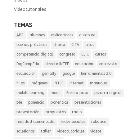
Vídeos
Videotutoriales
TEMAS
ABP
alumnos
aplicaciones
aulablog
buenas prácticas
charla
CITA
citas
competencia digital
congreso
CSIC
cursos
DigCompEdu
directo INTEF
educación
entrevista
evaluación
genially
google
herramientas 2.0
hilos
imágenes
INTEF
internet
manuales
mobile learning
mooc
Paso a paso
pizarra digital
ple
ponencia
ponencias
presentaciones
presentación
propuestas
radio
realidad aumentada
redes sociales
robótica
salesianos
taller
videotutoriales
vídeos