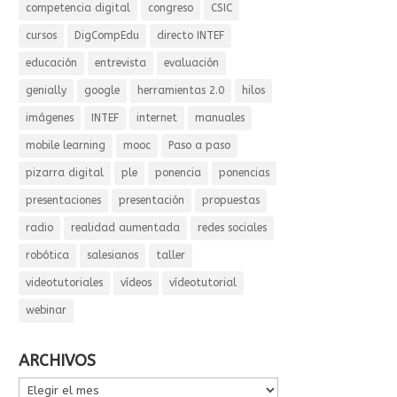
competencia digital
congreso
CSIC
cursos
DigCompEdu
directo INTEF
educación
entrevista
evaluación
genially
google
herramientas 2.0
hilos
imágenes
INTEF
internet
manuales
mobile learning
mooc
Paso a paso
pizarra digital
ple
ponencia
ponencias
presentaciones
presentación
propuestas
radio
realidad aumentada
redes sociales
robótica
salesianos
taller
videotutoriales
vídeos
vídeotutorial
webinar
ARCHIVOS
ARCHIVOS