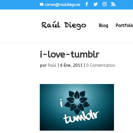
correo@rauldiego.es
Blog
Portfoli
i-love-tumblr
por
Raúl
|
6 Ene, 2011
|
0 Comentarios