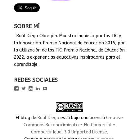
SOBRE MÍ
Raúl Diego Obregón. Maestro inquieto por las TIC y
la Innovación. Premio Nacional de Educación 2015, por
la utilización de las TIC. Premio Nacional de Educación
2022, a experiencias educativas inspiradoras para el
aprendizaje.
REDES SOCIALES
Ver
Ver
Ver
Ver
Ver
perfil
perfil
perfil
perfil
perfil
de
de
de
de
de
rauldiegoEDU
rauldiegoEDU
rauldiegoedu
rauldiegoobregon
rauldiegoobregon
en
en
en
en
en
Facebook
Twitter
Instagram
LinkedIn
YouTube
El blog
de
Raúl Diego
está bajo una licencia
Creative
Commons Reconocimiento - No Comercial -
Compartir Igual 3.0 Unported License
.