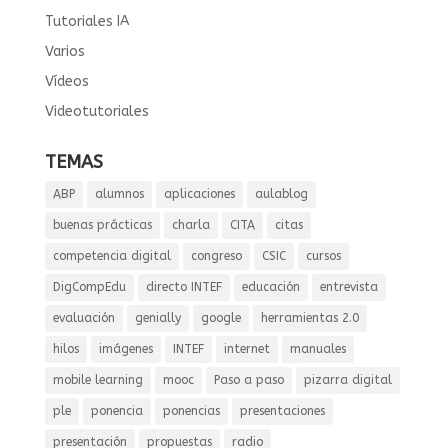
Tutoriales IA
Varios
Vídeos
Videotutoriales
TEMAS
ABP
alumnos
aplicaciones
aulablog
buenas prácticas
charla
CITA
citas
competencia digital
congreso
CSIC
cursos
DigCompEdu
directo INTEF
educación
entrevista
evaluación
genially
google
herramientas 2.0
hilos
imágenes
INTEF
internet
manuales
mobile learning
mooc
Paso a paso
pizarra digital
ple
ponencia
ponencias
presentaciones
presentación
propuestas
radio