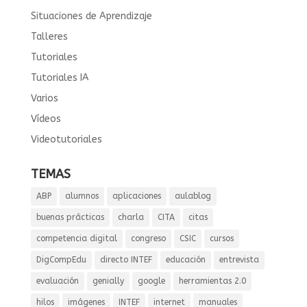
Situaciones de Aprendizaje
Talleres
Tutoriales
Tutoriales IA
Varios
Vídeos
Videotutoriales
TEMAS
ABP
alumnos
aplicaciones
aulablog
buenas prácticas
charla
CITA
citas
competencia digital
congreso
CSIC
cursos
DigCompEdu
directo INTEF
educación
entrevista
evaluación
genially
google
herramientas 2.0
hilos
imágenes
INTEF
internet
manuales