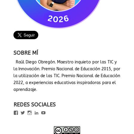
SOBRE MÍ
Raúl Diego Obregón. Maestro inquieto por las TIC y
la Innovación. Premio Nacional de Educación 2015, por
la utilización de las TIC. Premio Nacional de Educación
2022, a experiencias educativas inspiradoras para el
aprendizaje.
REDES SOCIALES
Ver
Ver
Ver
Ver
Ver
perfil
perfil
perfil
perfil
perfil
de
de
de
de
de
rauldiegoEDU
rauldiegoEDU
rauldiegoedu
rauldiegoobregon
rauldiegoobregon
en
en
en
en
en