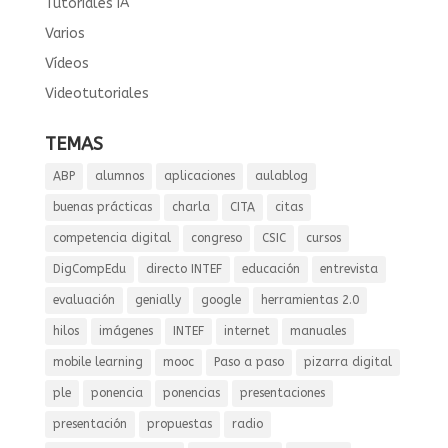
Tutoriales IA
Varios
Vídeos
Videotutoriales
TEMAS
ABP
alumnos
aplicaciones
aulablog
buenas prácticas
charla
CITA
citas
competencia digital
congreso
CSIC
cursos
DigCompEdu
directo INTEF
educación
entrevista
evaluación
genially
google
herramientas 2.0
hilos
imágenes
INTEF
internet
manuales
mobile learning
mooc
Paso a paso
pizarra digital
ple
ponencia
ponencias
presentaciones
presentación
propuestas
radio