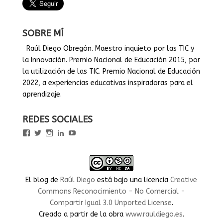
SOBRE MÍ
Raúl Diego Obregón. Maestro inquieto por las TIC y
la Innovación. Premio Nacional de Educación 2015, por
la utilización de las TIC. Premio Nacional de Educación
2022, a experiencias educativas inspiradoras para el
aprendizaje.
REDES SOCIALES
Ver
Ver
Ver
Ver
Ver
perfil
perfil
perfil
perfil
perfil
de
de
de
de
de
rauldiegoEDU
rauldiegoEDU
rauldiegoedu
rauldiegoobregon
rauldiegoobregon
en
en
en
en
en
Facebook
Twitter
Instagram
LinkedIn
YouTube
El blog
de
Raúl Diego
está bajo una licencia
Creative
Commons Reconocimiento - No Comercial -
Compartir Igual 3.0 Unported License
.
Creado a partir de la obra
www.rauldiego.es
.