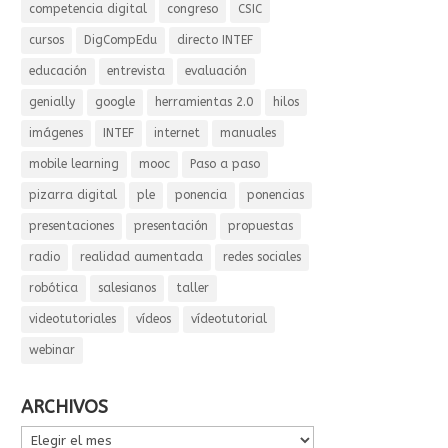
competencia digital
congreso
CSIC
cursos
DigCompEdu
directo INTEF
educación
entrevista
evaluación
genially
google
herramientas 2.0
hilos
imágenes
INTEF
internet
manuales
mobile learning
mooc
Paso a paso
pizarra digital
ple
ponencia
ponencias
presentaciones
presentación
propuestas
radio
realidad aumentada
redes sociales
robótica
salesianos
taller
videotutoriales
vídeos
vídeotutorial
webinar
ARCHIVOS
ARCHIVOS