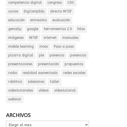
competencia digital
congreso
CSIC
cursos
DigCompEdu
directo INTEF
educación
entrevista
evaluación
genially
google
herramientas 2.0
hilos
imágenes
INTEF
internet
manuales
mobile learning
mooc
Paso a paso
pizarra digital
ple
ponencia
ponencias
presentaciones
presentación
propuestas
radio
realidad aumentada
redes sociales
robótica
salesianos
taller
videotutoriales
vídeos
vídeotutorial
webinar
ARCHIVOS
ARCHIVOS