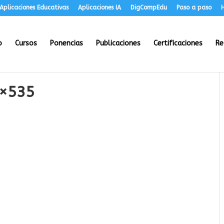
Aplicaciones Educativas
Aplicaciones IA
DigCompEdu
Paso a paso
H
o
Cursos
Ponencias
Publicaciones
Certificaciones
Re
5×535