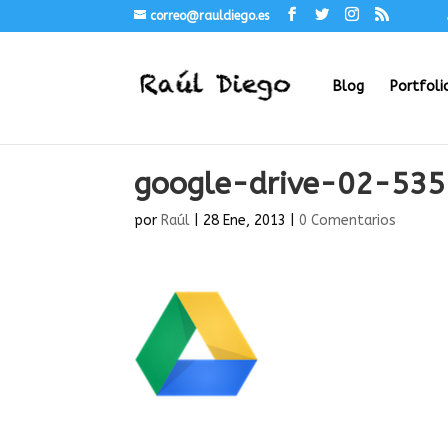
correo@rauldiego.es
Blog
Portfoli
google-drive-02-53
por
Raúl
|
28 Ene, 2013
|
0 Comentarios