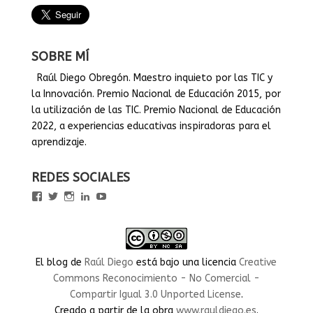
SOBRE MÍ
Raúl Diego Obregón. Maestro inquieto por las TIC y
la Innovación. Premio Nacional de Educación 2015, por
la utilización de las TIC. Premio Nacional de Educación
2022, a experiencias educativas inspiradoras para el
aprendizaje.
REDES SOCIALES
Ver
Ver
Ver
Ver
Ver
perfil
perfil
perfil
perfil
perfil
de
de
de
de
de
rauldiegoEDU
rauldiegoEDU
rauldiegoedu
rauldiegoobregon
rauldiegoobregon
en
en
en
en
en
Facebook
Twitter
Instagram
LinkedIn
YouTube
El blog
de
Raúl Diego
está bajo una licencia
Creative
Commons Reconocimiento - No Comercial -
Compartir Igual 3.0 Unported License
.
Creado a partir de la obra
www.rauldiego.es
.