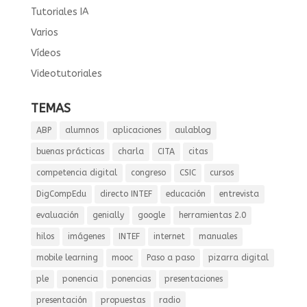
Tutoriales IA
Varios
Vídeos
Videotutoriales
TEMAS
ABP
alumnos
aplicaciones
aulablog
buenas prácticas
charla
CITA
citas
competencia digital
congreso
CSIC
cursos
DigCompEdu
directo INTEF
educación
entrevista
evaluación
genially
google
herramientas 2.0
hilos
imágenes
INTEF
internet
manuales
mobile learning
mooc
Paso a paso
pizarra digital
ple
ponencia
ponencias
presentaciones
presentación
propuestas
radio