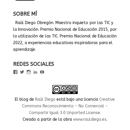
SOBRE MÍ
Raúl Diego Obregón. Maestro inquieto por las TIC y
la Innovación. Premio Nacional de Educación 2015, por
la utilización de las TIC. Premio Nacional de Educación
2022, a experiencias educativas inspiradoras para el
aprendizaje.
REDES SOCIALES
Ver
Ver
Ver
Ver
Ver
perfil
perfil
perfil
perfil
perfil
de
de
de
de
de
rauldiegoEDU
rauldiegoEDU
rauldiegoedu
rauldiegoobregon
rauldiegoobregon
en
en
en
en
en
Facebook
Twitter
Instagram
LinkedIn
YouTube
El blog
de
Raúl Diego
está bajo una licencia
Creative
Commons Reconocimiento - No Comercial -
Compartir Igual 3.0 Unported License
.
Creado a partir de la obra
www.rauldiego.es
.