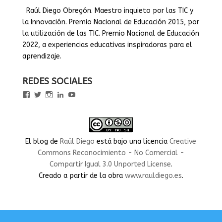
Raúl Diego Obregón. Maestro inquieto por las TIC y
la Innovación. Premio Nacional de Educación 2015, por
la utilización de las TIC. Premio Nacional de Educación
2022, a experiencias educativas inspiradoras para el
aprendizaje.
REDES SOCIALES
Ver
Ver
Ver
Ver
Ver
perfil
perfil
perfil
perfil
perfil
de
de
de
de
de
rauldiegoEDU
rauldiegoEDU
rauldiegoedu
rauldiegoobregon
rauldiegoobregon
en
en
en
en
en
Facebook
Twitter
Instagram
LinkedIn
YouTube
El blog
de
Raúl Diego
está bajo una licencia
Creative
Commons Reconocimiento - No Comercial -
Compartir Igual 3.0 Unported License
.
Creado a partir de la obra
www.rauldiego.es
.