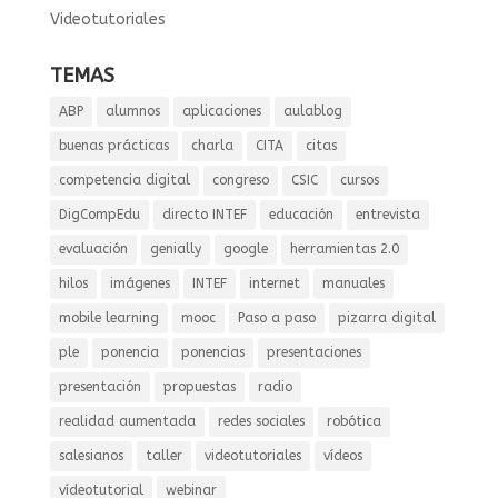
Videotutoriales
TEMAS
ABP
alumnos
aplicaciones
aulablog
buenas prácticas
charla
CITA
citas
competencia digital
congreso
CSIC
cursos
DigCompEdu
directo INTEF
educación
entrevista
evaluación
genially
google
herramientas 2.0
hilos
imágenes
INTEF
internet
manuales
mobile learning
mooc
Paso a paso
pizarra digital
ple
ponencia
ponencias
presentaciones
presentación
propuestas
radio
realidad aumentada
redes sociales
robótica
salesianos
taller
videotutoriales
vídeos
vídeotutorial
webinar