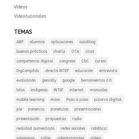
Vídeos
Videotutoriales
TEMAS
ABP
alumnos
aplicaciones
aulablog
buenas prácticas
charla
CITA
citas
competencia digital
congreso
CSIC
cursos
DigCompEdu
directo INTEF
educación
entrevista
evaluación
genially
google
herramientas 2.0
hilos
imágenes
INTEF
internet
manuales
mobile learning
mooc
Paso a paso
pizarra digital
ple
ponencia
ponencias
presentaciones
presentación
propuestas
radio
realidad aumentada
redes sociales
robótica
salesianos
taller
videotutoriales
vídeos