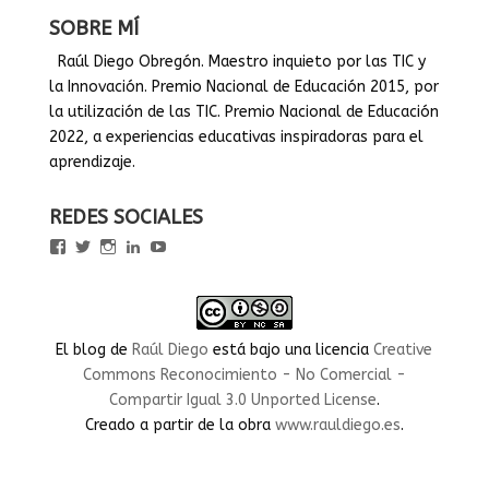
SOBRE MÍ
Raúl Diego Obregón. Maestro inquieto por las TIC y
la Innovación. Premio Nacional de Educación 2015, por
la utilización de las TIC. Premio Nacional de Educación
2022, a experiencias educativas inspiradoras para el
aprendizaje.
REDES SOCIALES
Ver
Ver
Ver
Ver
Ver
perfil
perfil
perfil
perfil
perfil
de
de
de
de
de
rauldiegoEDU
rauldiegoEDU
rauldiegoedu
rauldiegoobregon
rauldiegoobregon
en
en
en
en
en
Facebook
Twitter
Instagram
LinkedIn
YouTube
El blog
de
Raúl Diego
está bajo una licencia
Creative
Commons Reconocimiento - No Comercial -
Compartir Igual 3.0 Unported License
.
Creado a partir de la obra
www.rauldiego.es
.