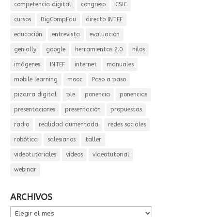
competencia digital
congreso
CSIC
cursos
DigCompEdu
directo INTEF
educación
entrevista
evaluación
genially
google
herramientas 2.0
hilos
imágenes
INTEF
internet
manuales
mobile learning
mooc
Paso a paso
pizarra digital
ple
ponencia
ponencias
presentaciones
presentación
propuestas
radio
realidad aumentada
redes sociales
robótica
salesianos
taller
videotutoriales
vídeos
vídeotutorial
webinar
ARCHIVOS
ARCHIVOS