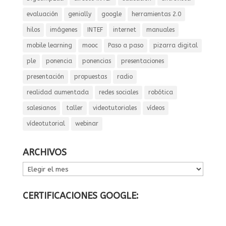
evaluación
genially
google
herramientas 2.0
hilos
imágenes
INTEF
internet
manuales
mobile learning
mooc
Paso a paso
pizarra digital
ple
ponencia
ponencias
presentaciones
presentación
propuestas
radio
realidad aumentada
redes sociales
robótica
salesianos
taller
videotutoriales
vídeos
vídeotutorial
webinar
ARCHIVOS
ARCHIVOS
CERTIFICACIONES GOOGLE: