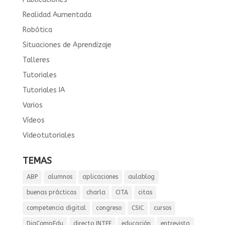
Realidad Aumentada
Robótica
Situaciones de Aprendizaje
Talleres
Tutoriales
Tutoriales IA
Varios
Vídeos
Videotutoriales
TEMAS
ABP
alumnos
aplicaciones
aulablog
buenas prácticas
charla
CITA
citas
competencia digital
congreso
CSIC
cursos
DigCompEdu
directo INTEF
educación
entrevista