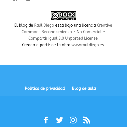
perfil
perfil
perfil
perfil
perfil
de
de
de
de
de
rauldiegoEDU
rauldiegoEDU
rauldiegoedu
rauldiegoobregon
rauldiegoobregon
en
en
en
en
en
Facebook
Twitter
Instagram
LinkedIn
YouTube
El blog
de
Raúl Diego
está bajo una licencia
Creative
Commons Reconocimiento - No Comercial -
Compartir Igual 3.0 Unported License
.
Creado a partir de la obra
www.rauldiego.es
.
Política de privacidad
Blog de aula