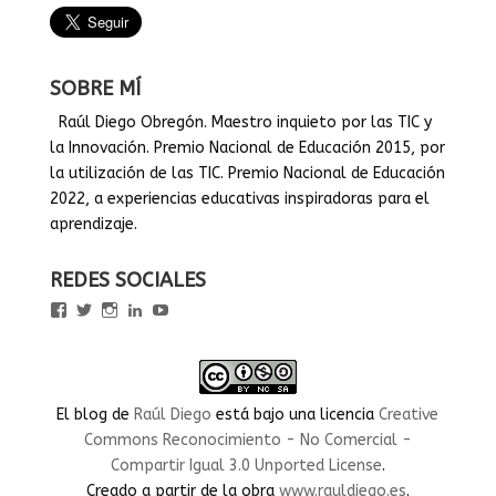
SOBRE MÍ
Raúl Diego Obregón. Maestro inquieto por las TIC y
la Innovación. Premio Nacional de Educación 2015, por
la utilización de las TIC. Premio Nacional de Educación
2022, a experiencias educativas inspiradoras para el
aprendizaje.
REDES SOCIALES
Ver
Ver
Ver
Ver
Ver
perfil
perfil
perfil
perfil
perfil
de
de
de
de
de
rauldiegoEDU
rauldiegoEDU
rauldiegoedu
rauldiegoobregon
rauldiegoobregon
en
en
en
en
en
Facebook
Twitter
Instagram
LinkedIn
YouTube
El blog
de
Raúl Diego
está bajo una licencia
Creative
Commons Reconocimiento - No Comercial -
Compartir Igual 3.0 Unported License
.
Creado a partir de la obra
www.rauldiego.es
.