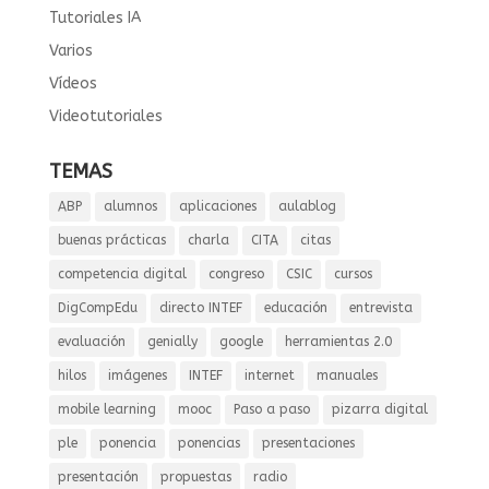
Tutoriales IA
Varios
Vídeos
Videotutoriales
TEMAS
ABP
alumnos
aplicaciones
aulablog
buenas prácticas
charla
CITA
citas
competencia digital
congreso
CSIC
cursos
DigCompEdu
directo INTEF
educación
entrevista
evaluación
genially
google
herramientas 2.0
hilos
imágenes
INTEF
internet
manuales
mobile learning
mooc
Paso a paso
pizarra digital
ple
ponencia
ponencias
presentaciones
presentación
propuestas
radio