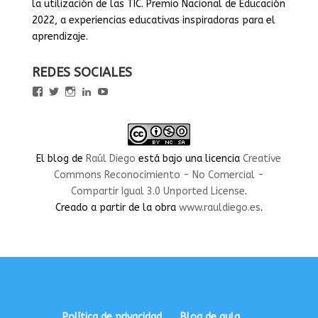
la utilización de las TIC. Premio Nacional de Educación
2022, a experiencias educativas inspiradoras para el
aprendizaje.
REDES SOCIALES
Ver
Ver
Ver
Ver
Ver
perfil
perfil
perfil
perfil
perfil
de
de
de
de
de
rauldiegoEDU
rauldiegoEDU
rauldiegoedu
rauldiegoobregon
rauldiegoobregon
en
en
en
en
en
Facebook
Twitter
Instagram
LinkedIn
YouTube
El blog
de
Raúl Diego
está bajo una licencia
Creative
Commons Reconocimiento - No Comercial -
Compartir Igual 3.0 Unported License
.
Creado a partir de la obra
www.rauldiego.es
.
Política de privacidad
Blog de aula