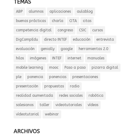
TEMAS
ABP
alumnos
aplicaciones
aulablog
buenas prácticas
charla
CITA
citas
competencia digital
congreso
CSIC
cursos
DigCompEdu
directo INTEF
educación
entrevista
evaluación
genially
google
herramientas 2.0
hilos
imágenes
INTEF
internet
manuales
mobile learning
mooc
Paso a paso
pizarra digital
ple
ponencia
ponencias
presentaciones
presentación
propuestas
radio
realidad aumentada
redes sociales
robótica
salesianos
taller
videotutoriales
vídeos
vídeotutorial
webinar
ARCHIVOS