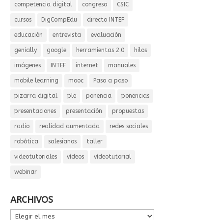
competencia digital
congreso
CSIC
cursos
DigCompEdu
directo INTEF
educación
entrevista
evaluación
genially
google
herramientas 2.0
hilos
imágenes
INTEF
internet
manuales
mobile learning
mooc
Paso a paso
pizarra digital
ple
ponencia
ponencias
presentaciones
presentación
propuestas
radio
realidad aumentada
redes sociales
robótica
salesianos
taller
videotutoriales
vídeos
vídeotutorial
webinar
ARCHIVOS
ARCHIVOS