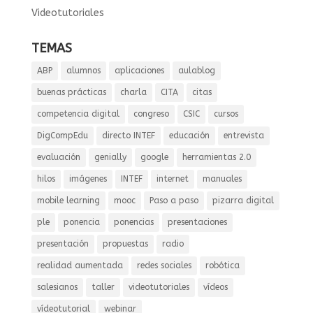
Videotutoriales
TEMAS
ABP
alumnos
aplicaciones
aulablog
buenas prácticas
charla
CITA
citas
competencia digital
congreso
CSIC
cursos
DigCompEdu
directo INTEF
educación
entrevista
evaluación
genially
google
herramientas 2.0
hilos
imágenes
INTEF
internet
manuales
mobile learning
mooc
Paso a paso
pizarra digital
ple
ponencia
ponencias
presentaciones
presentación
propuestas
radio
realidad aumentada
redes sociales
robótica
salesianos
taller
videotutoriales
vídeos
vídeotutorial
webinar