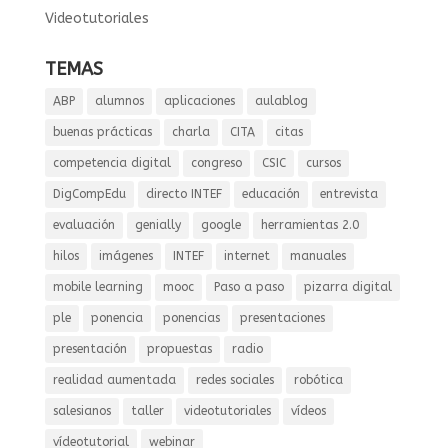
Videotutoriales
TEMAS
ABP
alumnos
aplicaciones
aulablog
buenas prácticas
charla
CITA
citas
competencia digital
congreso
CSIC
cursos
DigCompEdu
directo INTEF
educación
entrevista
evaluación
genially
google
herramientas 2.0
hilos
imágenes
INTEF
internet
manuales
mobile learning
mooc
Paso a paso
pizarra digital
ple
ponencia
ponencias
presentaciones
presentación
propuestas
radio
realidad aumentada
redes sociales
robótica
salesianos
taller
videotutoriales
vídeos
vídeotutorial
webinar