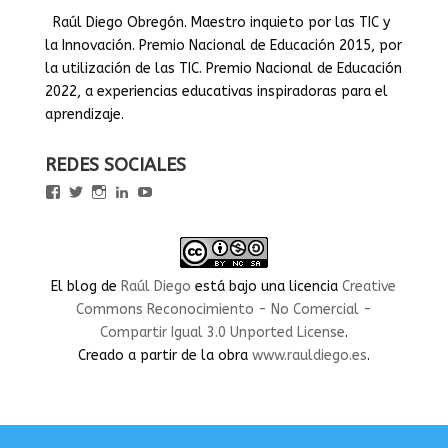
Raúl Diego Obregón. Maestro inquieto por las TIC y
la Innovación. Premio Nacional de Educación 2015, por
la utilización de las TIC. Premio Nacional de Educación
2022, a experiencias educativas inspiradoras para el
aprendizaje.
REDES SOCIALES
Ver
Ver
Ver
Ver
Ver
perfil
perfil
perfil
perfil
perfil
de
de
de
de
de
rauldiegoEDU
rauldiegoEDU
rauldiegoedu
rauldiegoobregon
rauldiegoobregon
en
en
en
en
en
Facebook
Twitter
Instagram
LinkedIn
YouTube
El blog
de
Raúl Diego
está bajo una licencia
Creative
Commons Reconocimiento - No Comercial -
Compartir Igual 3.0 Unported License
.
Creado a partir de la obra
www.rauldiego.es
.