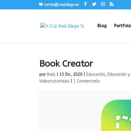
correo@rauldiego.es
Blog
Portfoli
Book Creator
por
Raúl
|
15 Dic, 2020
|
Educación
,
Educación y
Videotutoriales
|
1 Comentario