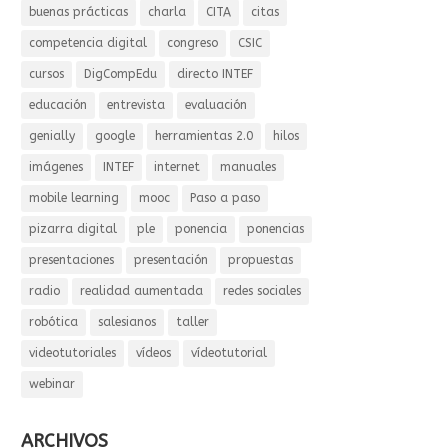
buenas prácticas
charla
CITA
citas
competencia digital
congreso
CSIC
cursos
DigCompEdu
directo INTEF
educación
entrevista
evaluación
genially
google
herramientas 2.0
hilos
imágenes
INTEF
internet
manuales
mobile learning
mooc
Paso a paso
pizarra digital
ple
ponencia
ponencias
presentaciones
presentación
propuestas
radio
realidad aumentada
redes sociales
robótica
salesianos
taller
videotutoriales
vídeos
vídeotutorial
webinar
ARCHIVOS