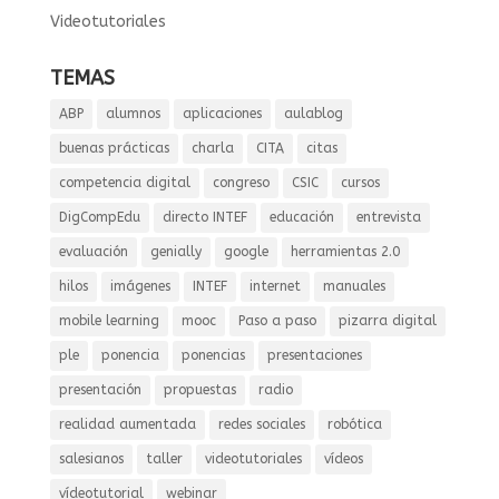
Videotutoriales
TEMAS
ABP
alumnos
aplicaciones
aulablog
buenas prácticas
charla
CITA
citas
competencia digital
congreso
CSIC
cursos
DigCompEdu
directo INTEF
educación
entrevista
evaluación
genially
google
herramientas 2.0
hilos
imágenes
INTEF
internet
manuales
mobile learning
mooc
Paso a paso
pizarra digital
ple
ponencia
ponencias
presentaciones
presentación
propuestas
radio
realidad aumentada
redes sociales
robótica
salesianos
taller
videotutoriales
vídeos
vídeotutorial
webinar