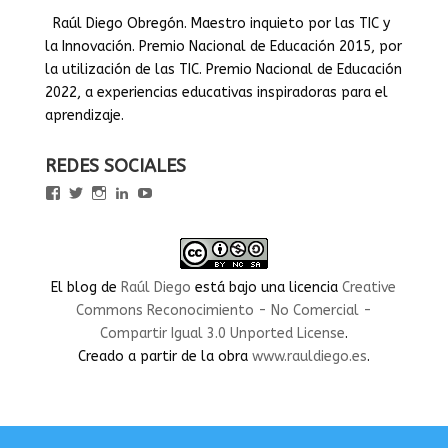
Raúl Diego Obregón. Maestro inquieto por las TIC y
la Innovación. Premio Nacional de Educación 2015, por
la utilización de las TIC. Premio Nacional de Educación
2022, a experiencias educativas inspiradoras para el
aprendizaje.
REDES SOCIALES
Ver
Ver
Ver
Ver
Ver
perfil
perfil
perfil
perfil
perfil
de
de
de
de
de
rauldiegoEDU
rauldiegoEDU
rauldiegoedu
rauldiegoobregon
rauldiegoobregon
en
en
en
en
en
Facebook
Twitter
Instagram
LinkedIn
YouTube
El blog
de
Raúl Diego
está bajo una licencia
Creative
Commons Reconocimiento - No Comercial -
Compartir Igual 3.0 Unported License
.
Creado a partir de la obra
www.rauldiego.es
.