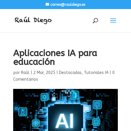
correo@rauldiego.es
Aplicaciones IA para
educación
por
Raúl
|
2 Mar, 2025
|
Destacadas
,
Tutoriales IA
|
0
Comentarios