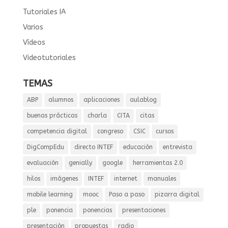
Tutoriales IA
Varios
Vídeos
Videotutoriales
TEMAS
ABP
alumnos
aplicaciones
aulablog
buenas prácticas
charla
CITA
citas
competencia digital
congreso
CSIC
cursos
DigCompEdu
directo INTEF
educación
entrevista
evaluación
genially
google
herramientas 2.0
hilos
imágenes
INTEF
internet
manuales
mobile learning
mooc
Paso a paso
pizarra digital
ple
ponencia
ponencias
presentaciones
presentación
propuestas
radio