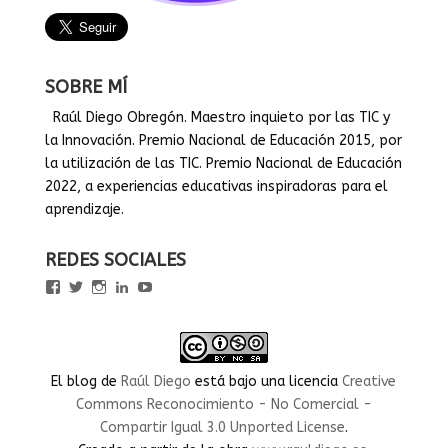
SOBRE MÍ
Raúl Diego Obregón. Maestro inquieto por las TIC y
la Innovación. Premio Nacional de Educación 2015, por
la utilización de las TIC. Premio Nacional de Educación
2022, a experiencias educativas inspiradoras para el
aprendizaje.
REDES SOCIALES
Ver
Ver
Ver
Ver
Ver
perfil
perfil
perfil
perfil
perfil
de
de
de
de
de
rauldiegoEDU
rauldiegoEDU
rauldiegoedu
rauldiegoobregon
rauldiegoobregon
en
en
en
en
en
Facebook
Twitter
Instagram
LinkedIn
YouTube
El blog
de
Raúl Diego
está bajo una licencia
Creative
Commons Reconocimiento - No Comercial -
Compartir Igual 3.0 Unported License
.