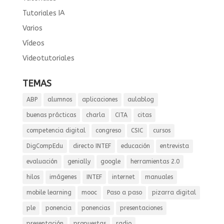
Tutoriales IA
Varios
Vídeos
Videotutoriales
TEMAS
ABP
alumnos
aplicaciones
aulablog
buenas prácticas
charla
CITA
citas
competencia digital
congreso
CSIC
cursos
DigCompEdu
directo INTEF
educación
entrevista
evaluación
genially
google
herramientas 2.0
hilos
imágenes
INTEF
internet
manuales
mobile learning
mooc
Paso a paso
pizarra digital
ple
ponencia
ponencias
presentaciones
presentación
propuestas
radio