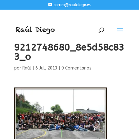
correo@rauldiego.es
9212748680_8e5d58c83
3_o
por
Raúl
|
6 Jul, 2013
|
0 Comentarios