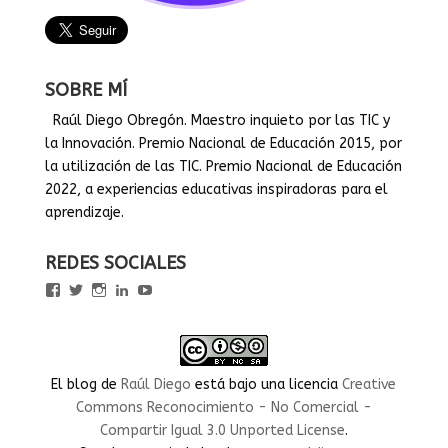
SOBRE MÍ
Raúl Diego Obregón. Maestro inquieto por las TIC y
la Innovación. Premio Nacional de Educación 2015, por
la utilización de las TIC. Premio Nacional de Educación
2022, a experiencias educativas inspiradoras para el
aprendizaje.
REDES SOCIALES
Ver
Ver
Ver
Ver
Ver
perfil
perfil
perfil
perfil
perfil
de
de
de
de
de
rauldiegoEDU
rauldiegoEDU
rauldiegoedu
rauldiegoobregon
rauldiegoobregon
en
en
en
en
en
Facebook
Twitter
Instagram
LinkedIn
YouTube
El blog
de
Raúl Diego
está bajo una licencia
Creative
Commons Reconocimiento - No Comercial -
Compartir Igual 3.0 Unported License
.