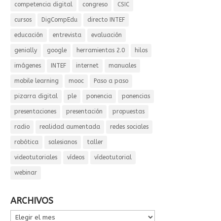
competencia digital
congreso
CSIC
cursos
DigCompEdu
directo INTEF
educación
entrevista
evaluación
genially
google
herramientas 2.0
hilos
imágenes
INTEF
internet
manuales
mobile learning
mooc
Paso a paso
pizarra digital
ple
ponencia
ponencias
presentaciones
presentación
propuestas
radio
realidad aumentada
redes sociales
robótica
salesianos
taller
videotutoriales
vídeos
vídeotutorial
webinar
ARCHIVOS
ARCHIVOS