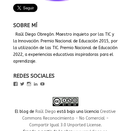
SOBRE MÍ
Raúl Diego Obregón. Maestro inquieto por las TIC y
la Innovación. Premio Nacional de Educación 2015, por
la utilización de las TIC. Premio Nacional de Educación
2022, a experiencias educativas inspiradoras para el
aprendizaje.
REDES SOCIALES
Ver
Ver
Ver
Ver
Ver
perfil
perfil
perfil
perfil
perfil
de
de
de
de
de
rauldiegoEDU
rauldiegoEDU
rauldiegoedu
rauldiegoobregon
rauldiegoobregon
en
en
en
en
en
Facebook
Twitter
Instagram
LinkedIn
YouTube
El blog
de
Raúl Diego
está bajo una licencia
Creative
Commons Reconocimiento - No Comercial -
Compartir Igual 3.0 Unported License
.