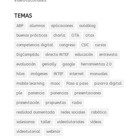
Videotutoriales
TEMAS
ABP
alumnos
aplicaciones
aulablog
buenas prácticas
charla
CITA
citas
competencia digital
congreso
CSIC
cursos
DigCompEdu
directo INTEF
educación
entrevista
evaluación
genially
google
herramientas 2.0
hilos
imágenes
INTEF
internet
manuales
mobile learning
mooc
Paso a paso
pizarra digital
ple
ponencia
ponencias
presentaciones
presentación
propuestas
radio
realidad aumentada
redes sociales
robótica
salesianos
taller
videotutoriales
vídeos
vídeotutorial
webinar