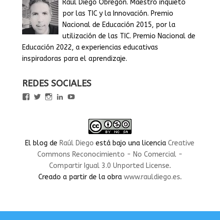
Raúl Diego Obregón. Maestro inquieto
por las TIC y la Innovación. Premio
Nacional de Educación 2015, por la
utilización de las TIC. Premio Nacional de
Educación 2022, a experiencias educativas
inspiradoras para el aprendizaje.
REDES SOCIALES
Ver
Ver
Ver
Ver
Ver
perfil
perfil
perfil
perfil
perfil
de
de
de
de
de
rauldiegoEDU
rauldiegoEDU
rauldiegoedu
rauldiegoobregon
rauldiegoobregon
en
en
en
en
en
Facebook
Twitter
Instagram
LinkedIn
YouTube
El blog
de
Raúl Diego
está bajo una licencia
Creative
Commons Reconocimiento - No Comercial -
Compartir Igual 3.0 Unported License
.
Creado a partir de la obra
www.rauldiego.es
.