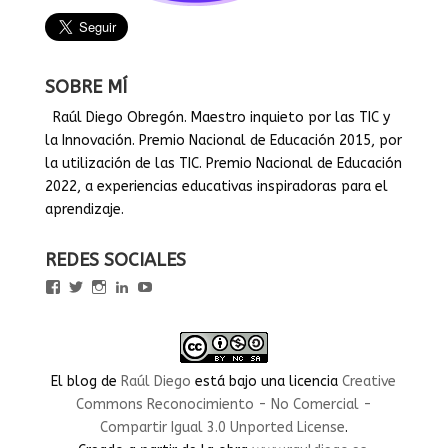
SOBRE MÍ
Raúl Diego Obregón. Maestro inquieto por las TIC y
la Innovación. Premio Nacional de Educación 2015, por
la utilización de las TIC. Premio Nacional de Educación
2022, a experiencias educativas inspiradoras para el
aprendizaje.
REDES SOCIALES
Ver
Ver
Ver
Ver
Ver
perfil
perfil
perfil
perfil
perfil
de
de
de
de
de
rauldiegoEDU
rauldiegoEDU
rauldiegoedu
rauldiegoobregon
rauldiegoobregon
en
en
en
en
en
Facebook
Twitter
Instagram
LinkedIn
YouTube
El blog
de
Raúl Diego
está bajo una licencia
Creative
Commons Reconocimiento - No Comercial -
Compartir Igual 3.0 Unported License
.