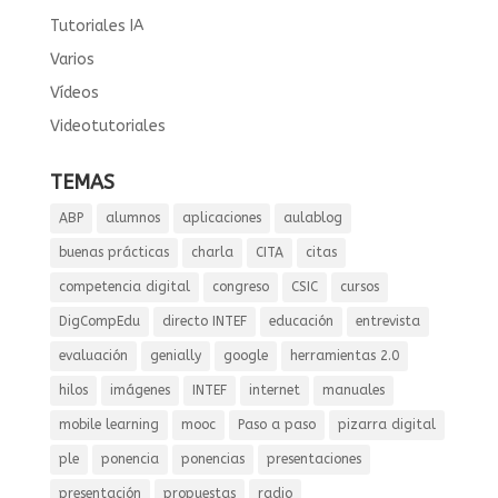
Tutoriales IA
Varios
Vídeos
Videotutoriales
TEMAS
ABP
alumnos
aplicaciones
aulablog
buenas prácticas
charla
CITA
citas
competencia digital
congreso
CSIC
cursos
DigCompEdu
directo INTEF
educación
entrevista
evaluación
genially
google
herramientas 2.0
hilos
imágenes
INTEF
internet
manuales
mobile learning
mooc
Paso a paso
pizarra digital
ple
ponencia
ponencias
presentaciones
presentación
propuestas
radio