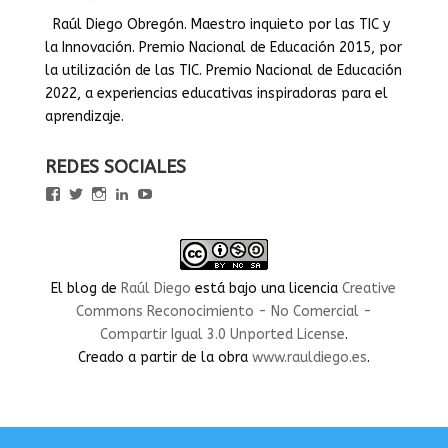
Raúl Diego Obregón. Maestro inquieto por las TIC y
la Innovación. Premio Nacional de Educación 2015, por
la utilización de las TIC. Premio Nacional de Educación
2022, a experiencias educativas inspiradoras para el
aprendizaje.
REDES SOCIALES
Ver
Ver
Ver
Ver
Ver
perfil
perfil
perfil
perfil
perfil
de
de
de
de
de
rauldiegoEDU
rauldiegoEDU
rauldiegoedu
rauldiegoobregon
rauldiegoobregon
en
en
en
en
en
Facebook
Twitter
Instagram
LinkedIn
YouTube
El blog
de
Raúl Diego
está bajo una licencia
Creative
Commons Reconocimiento - No Comercial -
Compartir Igual 3.0 Unported License
.
Creado a partir de la obra
www.rauldiego.es
.