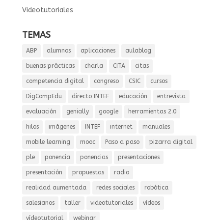
Videotutoriales
TEMAS
ABP
alumnos
aplicaciones
aulablog
buenas prácticas
charla
CITA
citas
competencia digital
congreso
CSIC
cursos
DigCompEdu
directo INTEF
educación
entrevista
evaluación
genially
google
herramientas 2.0
hilos
imágenes
INTEF
internet
manuales
mobile learning
mooc
Paso a paso
pizarra digital
ple
ponencia
ponencias
presentaciones
presentación
propuestas
radio
realidad aumentada
redes sociales
robótica
salesianos
taller
videotutoriales
vídeos
vídeotutorial
webinar