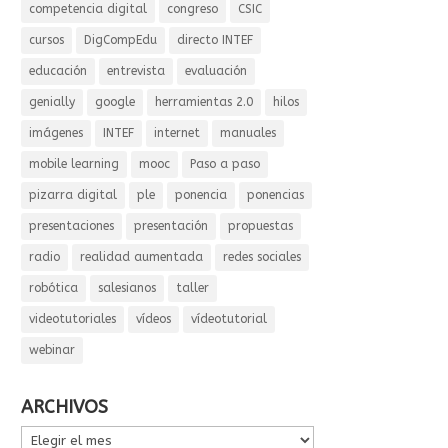
competencia digital
congreso
CSIC
cursos
DigCompEdu
directo INTEF
educación
entrevista
evaluación
genially
google
herramientas 2.0
hilos
imágenes
INTEF
internet
manuales
mobile learning
mooc
Paso a paso
pizarra digital
ple
ponencia
ponencias
presentaciones
presentación
propuestas
radio
realidad aumentada
redes sociales
robótica
salesianos
taller
videotutoriales
vídeos
vídeotutorial
webinar
ARCHIVOS
ARCHIVOS